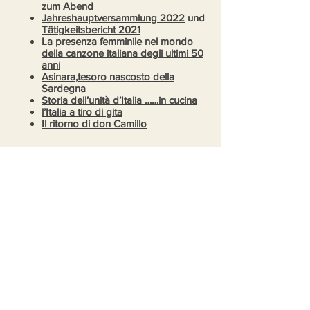
zum Abend
Jahreshauptversammlung 2022
und
Tätigkeitsbericht 2021
La presenza femminile nel mondo
della canzone italiana degli ultimi 50
anni
Asinara,tesoro nascosto della
Sardegna
Storia dell’unità d’Italia ……in cucina
l’Italia a tiro di gita
Il ritorno di don Camillo
Veranstaltungen 2021:
festa natalizia
Pinocchio
Una passegiata a Roma
Jahreshauptversammlung
Il Chianti, tra leggenda e realtà
Veranstaltungen 2020:
Festa natalizia