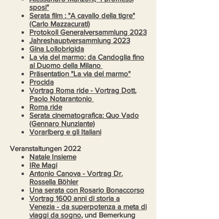
sposi"
Serata film : "A cavallo della tigre"
(Carlo Mazzacurati)
Protokoll Generalversammlung 2023
Jahreshauptversammlung 2023
Gina Lollobrigida
La via del marmo: da Candoglia fino
al Duomo della Milano
Präsentation "La via del marmo"
Procida
Vortrag Roma ride - Vortrag Dott.
Paolo Notarantonio
Roma ride
Serata cinematografica: Quo Vado
(Gennaro Nunziante)
Vorarlberg e gli Italiani
Veranstaltungen 2022
Natale Insieme
IRe Magi
Antonio Canova - Vortrag Dr.
Rossella Böhler
Una serata con Rosario Bonaccorso
Vortrag 1600 anni di storia a
Venezia - da superpotenza a meta di
viaggi da sogno
, und
Bemerkung